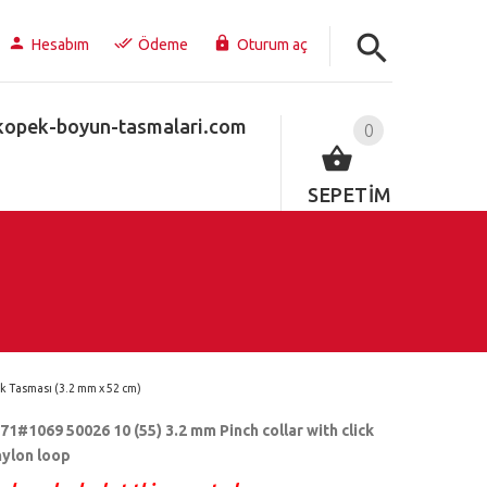
Hesabım
Ödeme
Oturum aç
kopek-boyun-tasmalari.com
0
SEPETİM
ok Tasması (3.2 mm x 52 cm)
71#1069 50026 10 (55) 3.2 mm Pinch collar with click
nylon loop