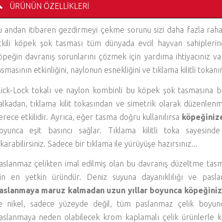
ÜRÜNÜN ÖZELLIKLERI
u andan itibaren gezdirmeyi çekme sorunu sizi daha fazla ra
tkili köpek şok tasması tüm dünyada evcil hayvan sahiplerine
öpeğin davranış sorunlarını çözmek için yardıma ihtiyacınız v
asmasının etkinliğini, naylonun esnekliğini ve tıklama kilitli tokanın
lick-Lock tokalı ve naylon kombinli bu köpek şok tasmasına bi
alkadan, tıklama kilit tokasından ve simetrik olarak düzenlenmi
erece etkilidir. Ayrıca, eğer tasma doğru kullanılırsa
köpeğiniz
oyunca eşit basıncı sağlar. Tıklama kilitli toka sayesinde
ıkarabilirsiniz. Sadece bir tıklama ile yürüyüşe hazırsınız...
aslanmaz çelikten imal edilmiş olan bu davranış düzeltme tas
çin en yetkin üründür. Deniz suyuna dayanıklılığı ve pasla
aslanmaya maruz kalmadan uzun yıllar boyunca köpeğiniz
e nikel, sadece yüzeyde değil, tüm paslanmaz çelik boyun
aslanmaya neden olabilecek krom kaplamalı çelik ürünlerle kıy