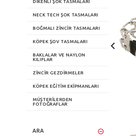
DIKENLI ŞOK TASMALARI
NECK TECH ŞOK TASMALARI
BOĞMALI ZINCIR TASMALARI
KÖPEK ŞOV TASMALARI
BAKLALAR VE NAYLON
KILIFLAR
ZINCIR GEZDIRMELER
KÖPEK EĞITIM EKIPMANLARI
MÜŞTERILERDEN
FOTOĞRAFLAR
ARA