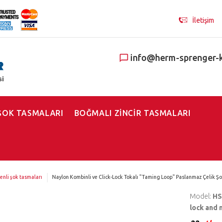
İletişim
info@herm-sprenger-
ŞOK TASMALARI
BOĞMALI ZİNCİR TASMALARI
enli şok tasmaları
Naylon Kombinli ve Click-Lock Tokalı "Taming Loop" Paslanmaz Çelik Ş
Model:
HS
lock and 