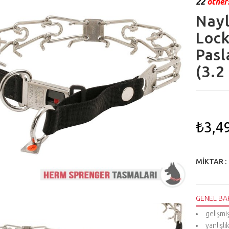
22
others
Nayl
Lock
Pasl
(3.2
₺3,4
MIKTAR :
GENEL BA
gelişmi
yanlışlı