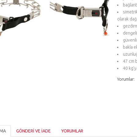
bağlant
simetri
olarak dağı
gezdirm
dengeli
güvenliğ
bakla e
uzunlu
47 cm b
40 kg'y
Yorumlar:
AMA
GÖNDERİ VE İADE
YORUMLAR