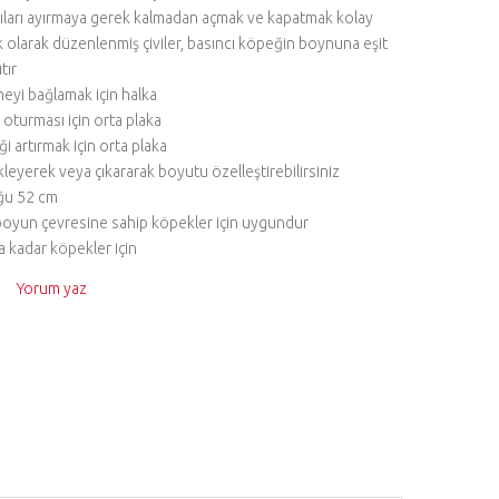
ıları ayırmaya gerek kalmadan açmak ve kapatmak kolay
k olarak düzenlenmiş çiviler, basıncı köpeğin boynuna eşit
tır
eyi bağlamak için halka
 oturması için orta plaka
i artırmak için orta plaka
kleyerek veya çıkararak boyutu özelleştirebilirsiniz
ğu 52 cm
oyun çevresine sahip köpekler için uygundur
a kadar köpekler için
Yorum yaz