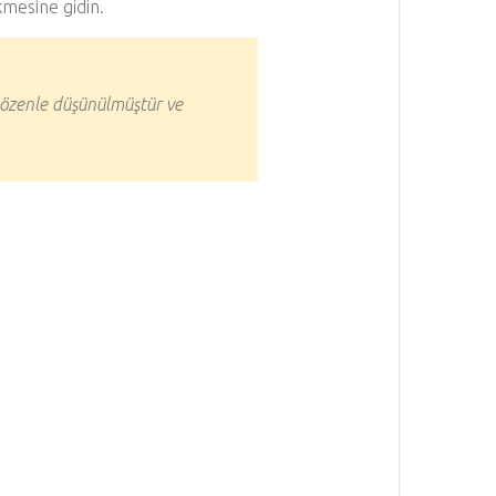
mesine gidin.
 özenle düşünülmüştür ve