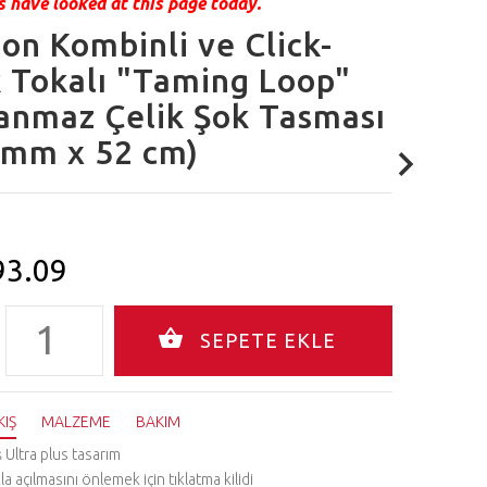
 have looked at this page today.
on Kombinli ve Click-
 Tokalı "Taming Loop"
anmaz Çelik Şok Tasması
 mm x 52 cm)
93.09
KIŞ
MALZEME
BAKIM
ş Ultra plus tasarım
kla açılmasını önlemek için tıklatma kilidi