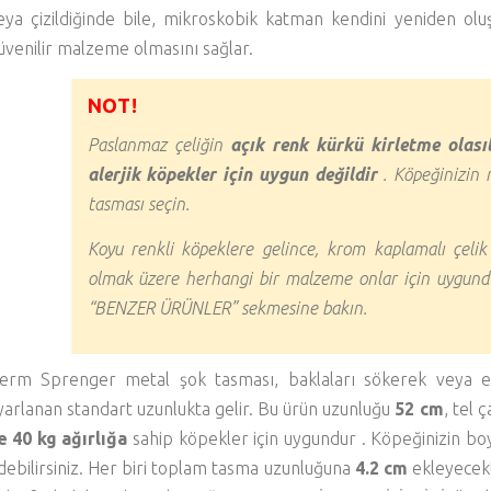
eya çizildiğinde bile, mikroskobik katman kendini yeniden olu
üvenilir malzeme olmasını sağlar.
NOT!
Paslanmaz çeliğin
açık renk kürkü kirletme olası
alerjik köpekler için uygun değildir
. Köpeğinizin n
tasması seçin.
Koyu renkli köpeklere gelince, krom kaplamalı çelik
olmak üzere herhangi bir malzeme onlar için uygund
“BENZER ÜRÜNLER” sekmesine bakın.
erm Sprenger metal şok tasması, baklaları sökerek veya e
yarlanan standart uzunlukta gelir. Bu ürün uzunluğu
52 cm
, tel 
e 40 kg ağırlığa
sahip köpekler için uygundur . Köpeğinizin boy
debilirsiniz. Her biri toplam tasma uzunluğuna
4.2 cm
ekleyecekt