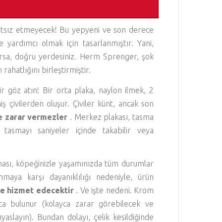
hatsız etmeyecek! Bu yepyeni ve son derece
 yardımcı olmak için tasarlanmıştır. Yani,
arsa, doğru yerdesiniz. Herm Sprenger, şok
 rahatlığını birleştirmiştir.
r göz atın! Bir orta plaka, naylon ilmek, 2
ş çivilerden oluşur. Çiviler künt, ancak son
e zarar vermezler
. Merkez plakası, tasma
 tasmayı saniyeler içinde takabilir veya
ması, köpeğinizle yaşamınızda tüm durumlar
nmaya karşı dayanıklılığı nedeniyle, ürün
e hizmet edecektir
. Ve işte nedeni. Krom
ca bulunur (kolayca zarar görebilecek ve
aslayın). Bundan dolayı, çelik kesildiğinde