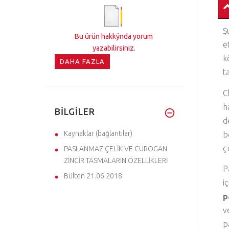
Ş
Bu ürün hakkýnda yorum
e
yazabilirsiniz.
k
DAHA FAZLA
t
C
h
BILGILER
d
Kaynaklar (bağlantılar)
b
ç
PASLANMAZ ÇELİK VE CUROGAN
ZİNCİR TASMALARIN ÖZELLİKLERİ
P
Bülten 21.06.2018
i
p
v
p