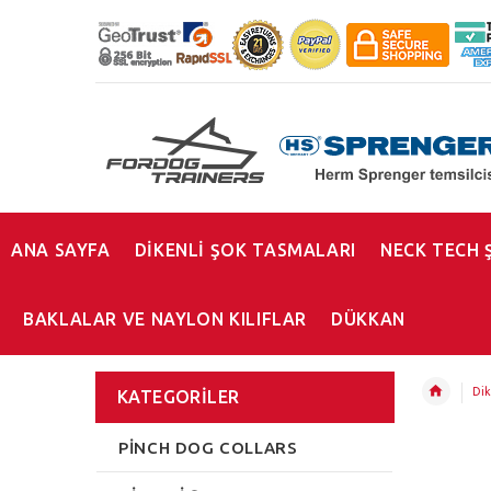
ANA SAYFA
DİKENLİ ŞOK TASMALARI
NECK TECH 
BAKLALAR VE NAYLON KILIFLAR
DÜKKAN
Dik
KATEGORILER
PINCH DOG COLLARS