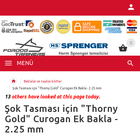
0
0
MENÜ
Baklalar ve naylon kılıflar
Şok Tasması için "Thorny Gold" Curogan Ek Bakla - 2.25 mm
13
others have looked at this page today.
Şok Tasması için "Thorny
Gold" Curogan Ek Bakla -
2.25 mm