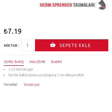
₺7.19
MIKTAR :
GENEL BAKIŞ
MALZEME
BAKIM
2.25 mm tel çapı
her bir bakla tasma uzunluğuna 3 cm ekleyecektir
Yorumlar:
Yorum yaz