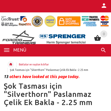
0
0
MENÜ
Baklalar ve naylon kılıflar
Şok Tasması için "Silverthorn" Paslanmaz Çelik Ek Bakla - 2.25 mm
13
others have looked at this page today.
Şok Tasması için
"Silverthorn" Paslanmaz
Çelik Ek Bakla - 2.25 mm