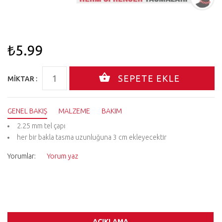
₺5.99
MIKTAR :
GENEL BAKIŞ
MALZEME
BAKIM
2.25 mm tel çapı
her bir bakla tasma uzunluğuna 3 cm ekleyecektir
Yorumlar:
Yorum yaz
AÇIKLAMA