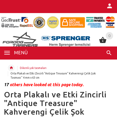
0
0
MENÜ
Dikenli şok tasmaları
Orta Plakalı ve Etki Zincirli "Antique Treasure" Kahverengi Çelik Şok
Tasması'' 4 mm x 63 cm
17
others have looked at this page today.
Orta Plakalı ve Etki Zincirli
"Antique Treasure"
Kahverengi Çelik Şok