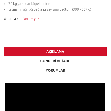
70 kg'ya kadar köpekler için
tasmanın ağırlığı bağlantı sayısına bağlıdır: (399 - 507 g)
Yorumlar:
Yorum yaz
AÇIKLAMA
GÖNDERİ VE İADE
YORUMLAR