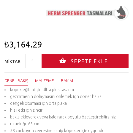
₺3,164.29
MIKTAR :
GENEL BAKIŞ
MALZEME
BAKIM
köpek eğitimi için Ultra plus tasarım
gezdirmenin dolaşmasını önlemek için döner halka
dengeli oturması için orta plaka
hızlı etki için zincir
bakla ekleyerek veya kaldırarak boyutu özelleştirebilirsiniz
uzunluğu 63 cm
58 cm boyun çevresine sahip köpekler için uygundur