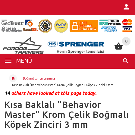
0
0
MENÜ
Boğmalı zincir tasmaları
Kısa Baklalı "Behavior Master" Krom Çelik Boğmalı Köpek Zinciri 3 mm
14
others have looked at this page today.
Kısa Baklalı "Behavior
Master" Krom Çelik Boğmalı
Köpek Zinciri 3 mm