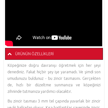
ÜRÜNÜN ÖZELLIKLERI
Köpeğinize doğru davranışı öğretmek için her şeyi
denediniz. Fakat hiçbir şey işe yaramadı. Ve şimdi son
umudunuzu buldunuz - bu zincir tasmasını. Gerçekten
de, hızlı bir düzeltme sunmanıza ve köpeğinizi
zihninde tutmanıza yardımcı olacaktır.
Bu zincir tasması 3 mm tel çapında yuvarlak bir zincir
ve iki halkadan oluşur. Kısa bağlantılar sayesinde zincir,