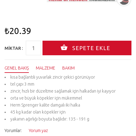
₺20.39
MIKTAR :
GENEL BAKIŞ
MALZEME
BAKIM
kısa bağlantılı yuvarlak zincir çekici görünüyor
tel çapı 3 mm
zincir, hızlı bir düzeltme sağlamak için halkadan iyi kayıyor
orta ve büyük köpekler için mükemmel
Herm Sprenger kalite damgalı iki halka
45 kg kadar olan köpekler için
yakanın ağırlığı boyuta bağlıdır: 135 - 191 g
Yorumlar:
Yorum yaz